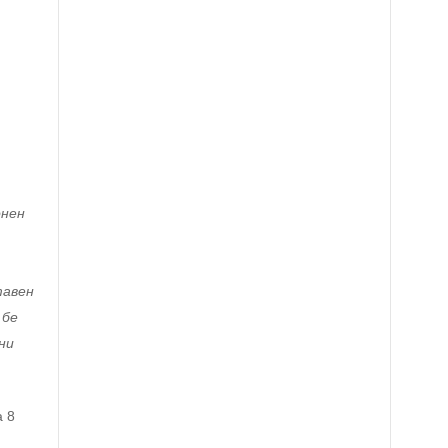
онен
тавен
 бе
ни
а 8