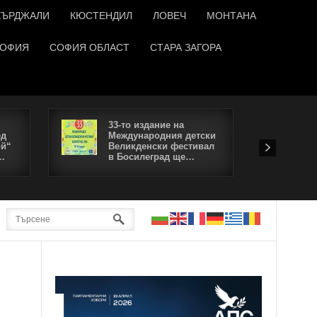
КЪРДЖАЛИ
КЮСТЕНДИЛ
ЛОВЕЧ
МОНТАНА
ОФИЯ
СОФИЯ ОБЛАСТ
СТАРА ЗАГОРА
33-то издание на
В
ед
Международния детски
п
ой“
Великденски фестивал
е
…
в Босилеград ще…
б