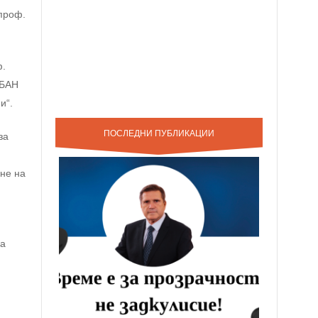
проф.
ф.
 БАН
и“.
ПОСЛЕДНИ ПУБЛИКАЦИИ
за
не на
на