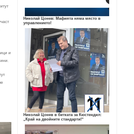
итут
Николай Цонев: Мафията няма място в
участ
управлението!
е
тици и
нини.
тут
че
Николай Цонев в битката за Кюстендил:
„Край на двойните стандарти!“