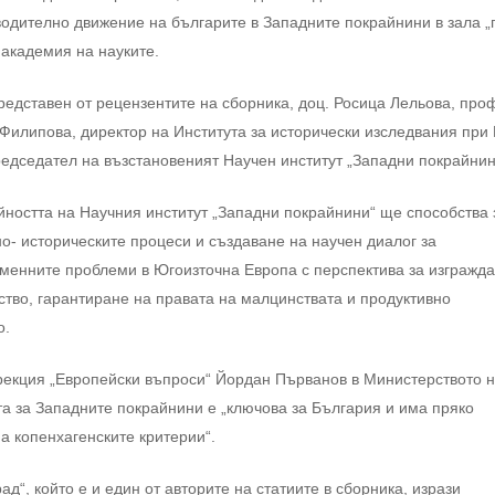
одително движение на българите в Западните покрайнини в зала „
академия на науките.
едставен от рецензентите на сборника, доц. Росица Лельова, про
 Филипова, директор на Института за исторически изследвания при
председател на възстановеният Научен институт „Западни покрайнин
йността на Научния институт „Западни покрайнини“ ще способства 
но- историческите процеси и създаване на научен диалог за
менните проблеми в Югоизточна Европа с перспектива за изгражда
ство, гарантиране на правата на малцинствата и продуктивно
о.
рекция „Европейски въпроси“ Йордан Първанов в Министерството 
та за Западните покрайнини е „ключова за България и има пряко
 копенхагенските критерии“.
д“, който е и един от авторите на статиите в сборника, изрази