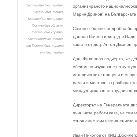
Кюстендил Кюстендил
,
организираното националноосв
Кюстендил новини
,
Марин Дринов“ на Българската 
Кюстендил новините
,
Кюстендил област
,
Самият сборник подробно бе пр
Кюстендил хората
,
Даниел Вачков и доц. д-р Надя
Кюстендилски новини
,
както и от доц. Ангел Джонев 
от Кюстендил
,
хората
от Кюстендил
Доц. Филипова подчерта, че де
обективно изучаване на култур
историческите процеси и съвре
рамки и мостове за разбирател
междудържавно сътрудничеств
Директорът на Генералната ди
външните работи каза, че тема
отношение към изпълнението на
Иван Николов от КИЦ „Босилегра