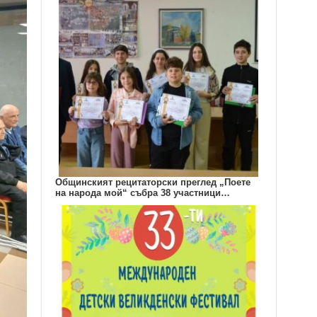
Общинският рецитаторски преглед „Поете
на народа мой“ събра 38 участници…