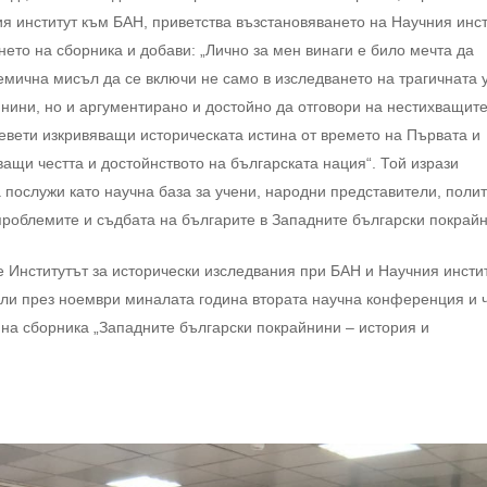
я институт към БАН, приветства възстановяването на Научния инст
нето на сборника и добави: „Лично за мен винаги е било мечта да
мична мисъл да се включи не само в изследването на трагичната 
нини, но и аргументирано и достойно да отговори на нестихващит
евети изкривяващи историческата истина от времето на Първата и
ващи честта и достойнството на българската нация“. Той изрази
 послужи като научна база за учени, народни представители, поли
 проблемите и съдбата на българите в Западните български покрай
е Институтът за исторически изследвания при БАН и Научния инсти
ели през ноември миналата година втората научна конференция и 
 на сборника „Западните български покрайнини – история и