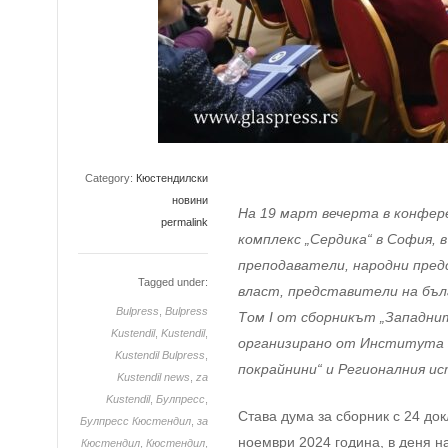
Category:
Кюстендилски
новини
На 19 март вечерта в конфер
permalink
комплекс „Сердика“ в София,
преподаватели, народни пре
Tagged under:
власт, представители на бъл
Bulpress
,
Bulpress
Том
I
от сборникът „Западнит
Kustendil
,
Kustendil
,
организирано от Института з
Kustendil Bulpress
,
покрайнини“ и Регионалния и
Kustendil news
,
za
Kustendil
,
Булпресс
,
Става дума за сборник с 24 до
Булпресс Кюстендил
,
за
ноември 2024 година, в деня н
Кюстендил
,
Кюстендил
,