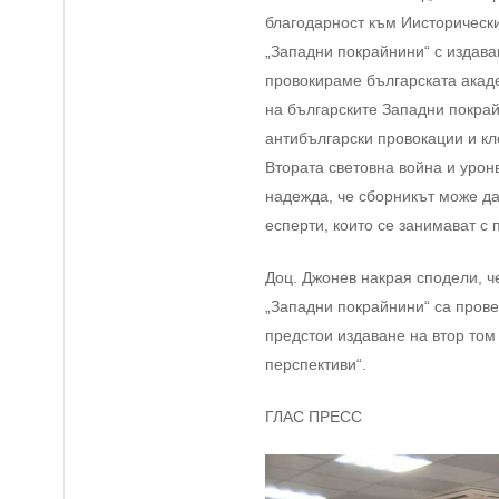
благодарност към Иисторически
„Западни покрайнини“ с издава
провокираме българската акаде
на българските Западни покрай
антибългарски провокации и кл
Втората световна война и урон
надежда, че сборникът може да
есперти, които се занимават с
Доц. Джонев накрая сподели, ч
„Западни покрайнини“ са пров
предстои издаване на втор том
перспективи“.
ГЛАС ПРЕСС