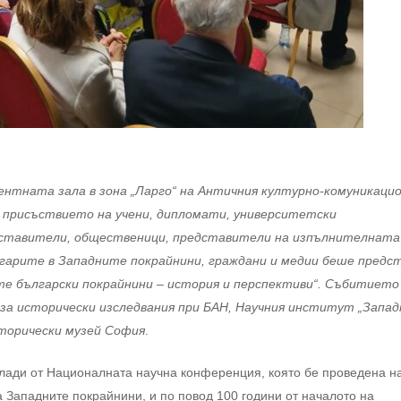
ентната зала в зона „Ларго“ на Античния културно-комуникаци
 в присъствието на учени, дипломати, университетски
дставители, общественици, представители на изпълнителната
гарите в Западните покрайнини, граждани и медии беше предс
е български покрайнини – история и перспективи“. Събитието
а исторически изследвания при БАН, Научния институт „Запад
сторически музей София
.
клади от Националната научна конференция, която бе проведена н
а Западните покрайнини, и по повод 100 години от началото на