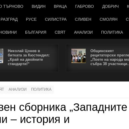
О ТЪРНОВО
ВИДИН
ВРАЦА
ГАБРОВО
ДОБРИЧ
РАЗГРАД
РУСЕ
СИЛИСТРА
СЛИВЕН
СМОЛЯН
С
НОВИНИ
БЪЛГАРИЯ
СВЯТ
АНАЛИЗИ
ПОЛИТИКА
Николай Цонев в
Общинският
битката за Кюстендил:
рецитаторски прегл
„Край на двойните
„Поете на народа м
стандарти!“
събра 38 участници
ЯТ
АНАЛИЗИ
ПОЛИТИКА
вен сборника „Западните
и – история и